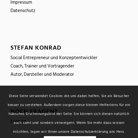
Impressum
Datenschutz
STEFAN KONRAD
Social Entrepreneur und Konzeptentwickler
Coach, Trainer und Vortragender
Autor, Darsteller und Moderator
Diese Seite verwendet Cookies die uns dabei helfen, Sie als Besucher
besser zu verstehen. Außerdem sorgen diese kleinen Helferleins für ein
NOCH FRAGEN?
hübsches Erscheinungsbild der Seite. Sie können sich diesen natürlich
Kontakt
auch samt und sonders verweigern. Wenn Sie mehr dazu wissen
möchten, legen wir Ihnen unsere Datenschutzerklärung ans Herz.